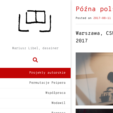
Późna pol
Posted on
2017-08-11
Warszawa, CS
2017
Mariusz Libel, dasainer
Projekty autorskie
Permutacje Peipera
Współpraca
Wodawil