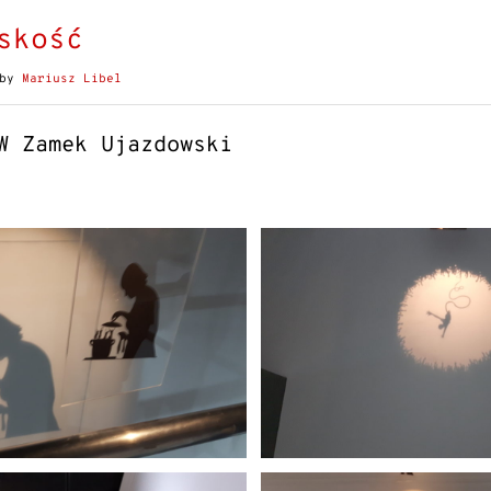
skość
by
Mariusz Libel
W Zamek Ujazdowski