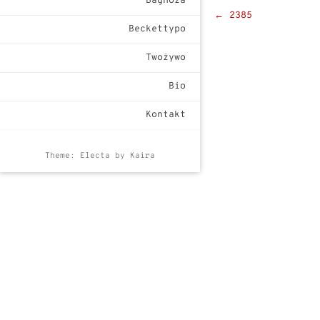
Bagnoza
Post
←
2385
Beckettypo
navigat
Twożywo
Bio
Kontakt
Theme: Electa by
Kaira