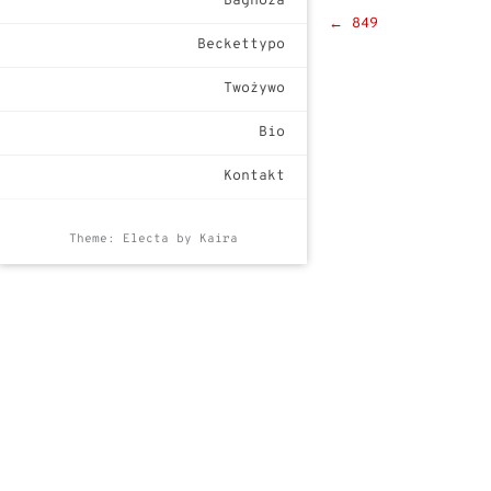
Bagnoza
Post
←
849
Beckettypo
navigat
Twożywo
Bio
Kontakt
Theme: Electa by
Kaira