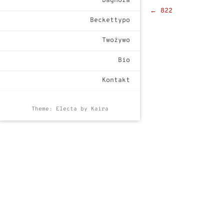
Bagnoza
Post
←
822
Beckettypo
navigat
Twożywo
Bio
Kontakt
Theme: Electa by
Kaira