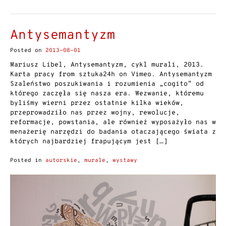
Antysemantyzm
Posted on
2013-08-01
Mariusz Libel, Antysemantyzm, cykl murali, 2013.
Karta pracy from sztuka24h on Vimeo. Antysemantyzm
Szaleństwo poszukiwania i rozumienia „cogito” od
którego zaczęła się nasza era. Wezwanie, któremu
byliśmy wierni przez ostatnie kilka wieków,
przeprowadziło nas przez wojny, rewolucje,
reformacje, powstania, ale również wyposażyło nas w
menażerię narzędzi do badania otaczającego świata z
których najbardziej frapującym jest […]
Posted in
autorskie
,
murale
,
wystawy